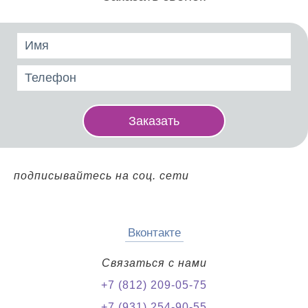
Заказать
подписывайтесь на соц. сети
Вконтакте
Связаться с нами
+7 (812) 209-05-75
+7 (931) 254-90-55