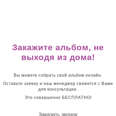
Закажите альбом, не
выходя из дома!
Вы можете собрать свой альбом онлайн.
Оставьте заявку и наш менеджер свяжется с Вами
для консультации.
Это совершенно БЕСПЛАТНО!
Заказать звонок